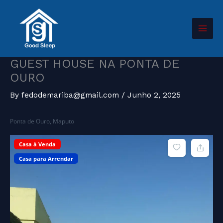
Skip
to
content
GUEST HOUSE NA PONTA DE
OURO
By
fedodemariba@gmail.com
/
Junho 2, 2025
Ponta de Ouro, Maputo
Casa à Venda
Casa para Arrendar