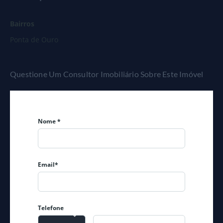
acesso
Pequeno (com algum esforço)
Bairros
Ponta de Ouro
Questione Um Consultor Imobiliário Sobre Este Imóvel
Nome *
Email*
Telefone