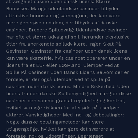
at vælge et casino uden dansk licens: Større
Bonusser: Mange udenlandske casinoer tilbyder
attraktive bonusser og kampagner, der kan være
mere generøse end dem, der tilbydes af danske
casinoer. Bredere Spiludvalg: Udenlandske casinoer
har ofte et større udvalg af spil, herunder eksklusive
titler fra anerkendte spiludviklere. Ingen Skat På
Gevinster: Gevinster fra casinoer uden dansk licens
kan være skattefrie, hvis casinoet opererer under en
licens fra et EU- eller EØS-land. Ulemper Ved At
Spille På Casinoer Uden Dansk Licens Selvom der er
fordele, er der også ulemper ved at spille på
casinoer uden dansk licens: Mindre Sikkerhed: Uden
licens fra den danske Spillemyndighed mangler disse
casinoer den samme grad af regulering og kontrol,
hvilket kan øge risikoen for at støde på useriøse
aktører. Vanskeligheder Med Ind- og Udbetalinger:
Nogle danske betalingsmetoder kan være
utilgængelige, hvilket kan gøre det sværere at
foretage ind- og udbetalinger. Begrænset