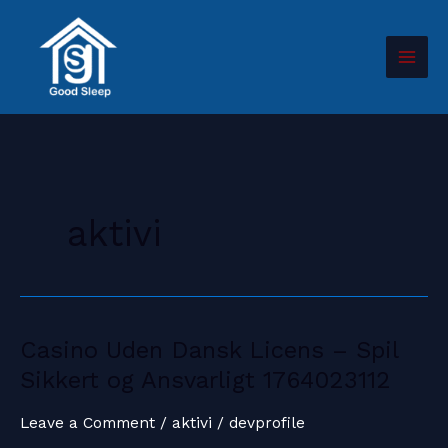
Skip
to
content
aktivi
Casino
Casino Uden Dansk Licens – Spil
Uden
Sikkert og Ansvarligt 1764023112
Dansk
Licens
Leave a Comment
/
aktivi
/
devprofile
–