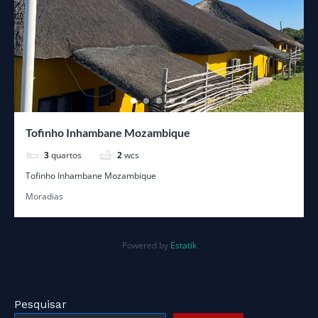
Tofinho Inhambane Mozambique
3
quartos
2
wcs
Tofinho Inhambane Mozambique
Moradias
Powered by
Estatik
Pesquisar