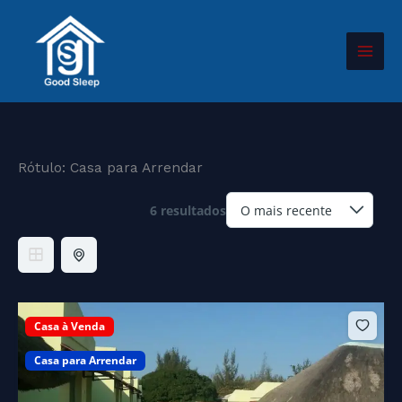
Skip
to
content
Rótulo:
Casa para Arrendar
6 resultados
Casa à Venda
Casa para Arrendar