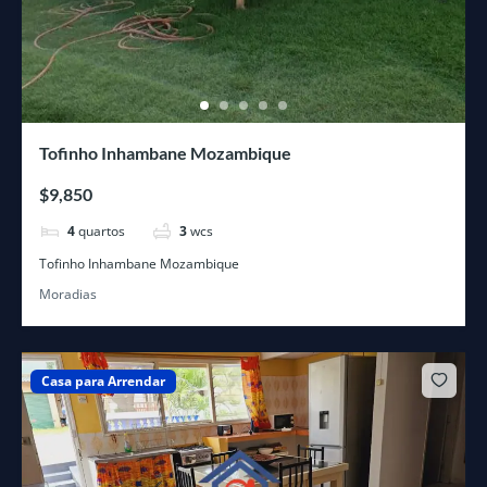
Tofinho Inhambane Mozambique
$9,850
4
quartos
3
wcs
Tofinho Inhambane Mozambique
Moradias
Casa para Arrendar