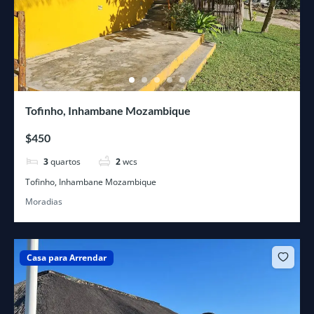
Tofinho, Inhambane Mozambique
$450
3
quartos
2
wcs
Tofinho, Inhambane Mozambique
Moradias
Casa para Arrendar