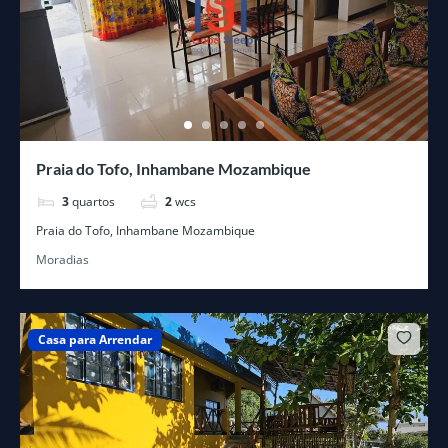
Praia do Tofo, Inhambane Mozambique
3
quartos
2
wcs
Praia do Tofo, Inhambane Mozambique
Moradias
Casa para Arrendar