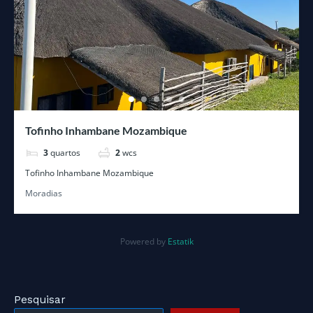
Tofinho Inhambane Mozambique
3
quartos
2
wcs
Tofinho Inhambane Mozambique
Moradias
Powered by
Estatik
Pesquisar