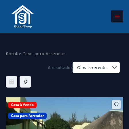
Skip
to
content
Rótulo:
Casa para Arrendar
6 resultados
Casa à Venda
Casa para Arrendar