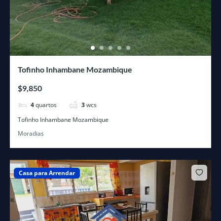
Tofinho Inhambane Mozambique
$9,850
4
quartos
3
wcs
Tofinho Inhambane Mozambique
Moradias
Casa para Arrendar