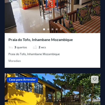
Praia do Tofo, Inhambane Mozambique
3
quartos
2
wcs
Praia do Tofo, Inhambane Mozambique
Moradias
Casa para Arrendar