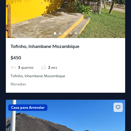
Tofinho, Inhambane Mozambique
$450
3
quartos
2
wcs
Tofinho, Inhambane Mozambique
Moradias
Casa para Arrendar